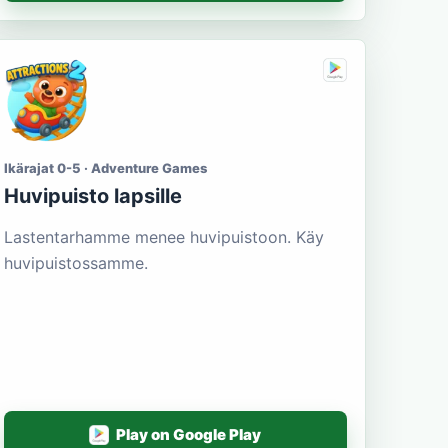
Ikärajat 0-5 · Adventure Games
Huvipuisto lapsille
Lastentarhamme menee huvipuistoon. Käy
huvipuistossamme.
Play on Google Play