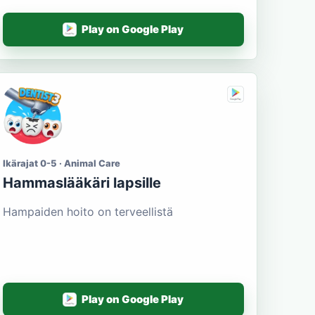
Play on Google Play
Ikärajat 0-5 · Animal Care
Hammaslääkäri lapsille
Hampaiden hoito on terveellistä
Play on Google Play