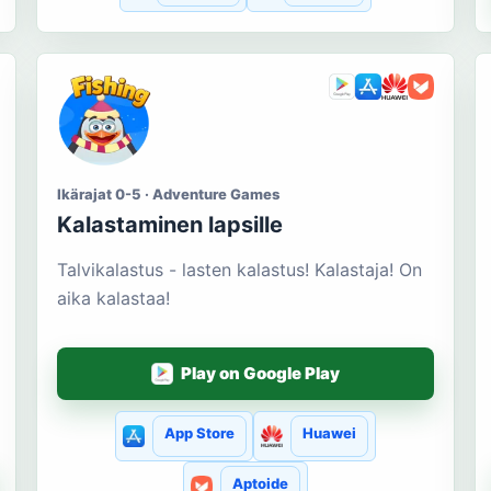
Ikärajat 0-5 · Adventure Games
Kalastaminen lapsille
Talvikalastus - lasten kalastus! Kalastaja! On
aika kalastaa!
Play on Google Play
App Store
Huawei
Aptoide