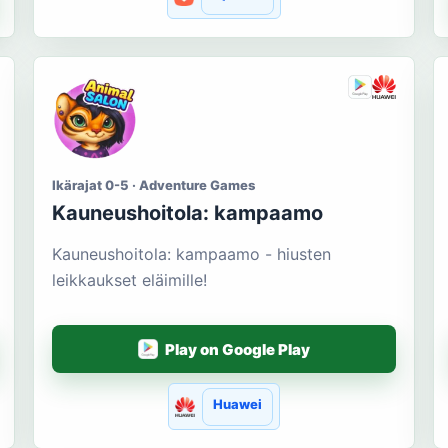
Ikärajat 0-5 · Adventure Games
Kauneushoitola: kampaamo
Kauneushoitola: kampaamo - hiusten
leikkaukset eläimille!
Play on Google Play
Huawei