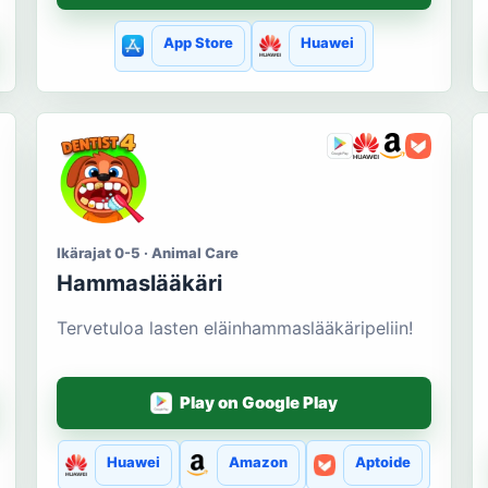
App Store
Huawei
Ikärajat 0-5 · Animal Care
Hammaslääkäri
Tervetuloa lasten eläinhammaslääkäripeliin!
Play on Google Play
Huawei
Amazon
Aptoide