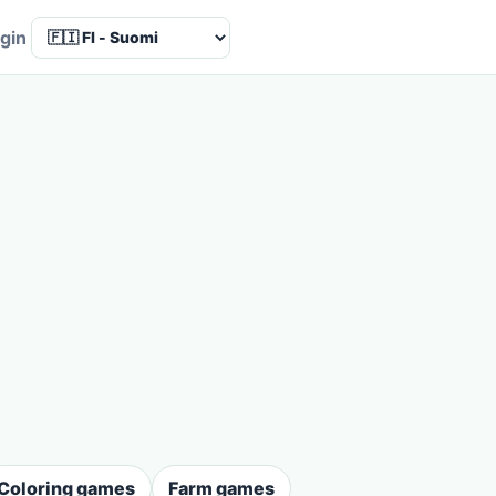
Language
gin
Coloring games
Farm games