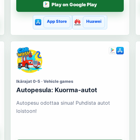
Play on Google Play
App Store
Huawei
Ikärajat 0-5 · Vehicle games
Autopesula: Kuorma-autot
Autopesu odottaa sinua! Puhdista autot
loistoon!