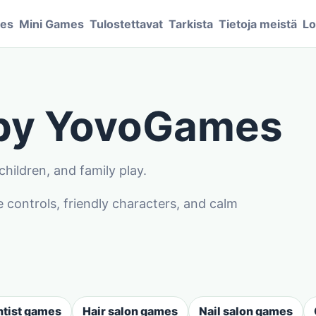
mes
Mini Games
Tulostettavat
Tarkista
Tietoja meistä
Lo
 by YovoGames
hildren, and family play.
controls, friendly characters, and calm
tist games
Hair salon games
Nail salon games