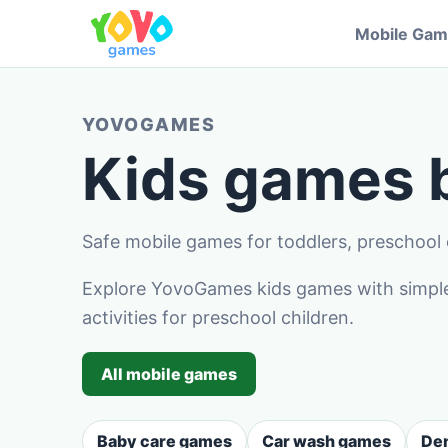
Mobile Ga
YOVOGAMES
Kids games
Safe mobile games for toddlers, preschool c
Explore YovoGames kids games with simple 
activities for preschool children.
All mobile games
Baby care games
Car wash games
Den