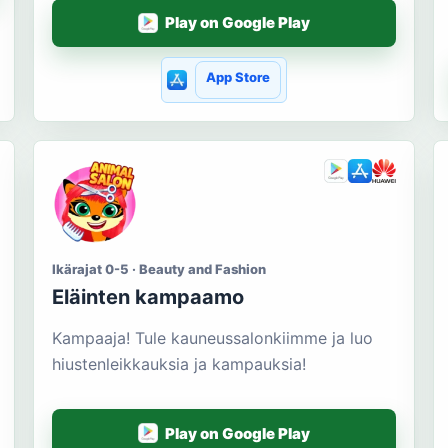
Play on Google Play
App Store
Ikärajat 0-5 · Beauty and Fashion
Eläinten kampaamo
Kampaaja! Tule kauneussalonkiimme ja luo
hiustenleikkauksia ja kampauksia!
Play on Google Play