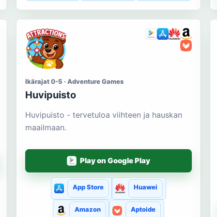
Ikärajat 0-5 · Adventure Games
Huvipuisto
Huvipuisto - tervetuloa viihteen ja hauskan
maailmaan.
Play on Google Play
App Store
Huawei
Amazon
Aptoide