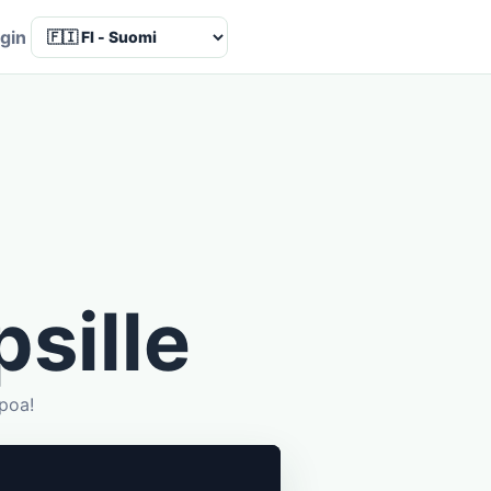
Language
gin
psille
ppoa!