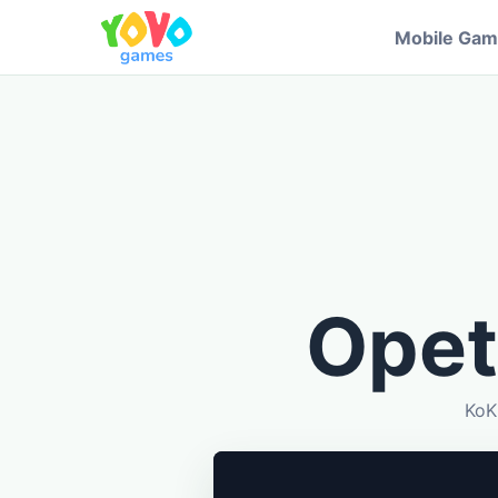
Mobile Ga
Opett
KoKi