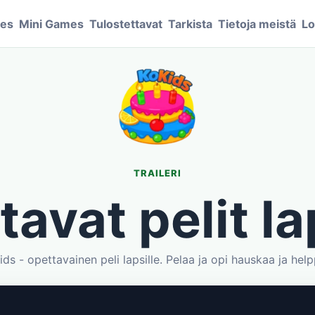
mes
Mini Games
Tulostettavat
Tarkista
Tietoja meistä
Lo
TRAILERI
avat pelit la
ds - opettavainen peli lapsille. Pelaa ja opi hauskaa ja hel