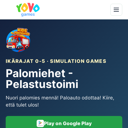
IKÄRAJAT 0-5 · SIMULATION GAMES
Palomiehet -
Pelastustoimi
Nuori palomies mennä! Paloauto odottaa! Kiire,
että tulet ulos!
Play on Google Play