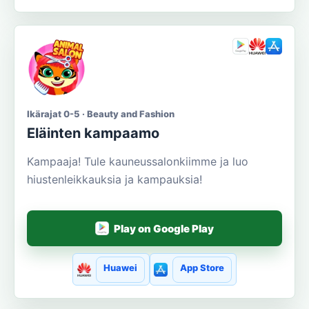
Ikärajat 0-5 · Beauty and Fashion
Eläinten kampaamo
Kampaaja! Tule kauneussalonkiimme ja luo
hiustenleikkauksia ja kampauksia!
Play on Google Play
Huawei
App Store