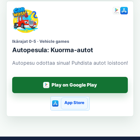
Ikärajat 0-5 · Vehicle games
Autopesula: Kuorma-autot
Autopesu odottaa sinua! Puhdista autot loistoon!
Play on Google Play
App Store