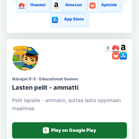
Huawei
Amazon
Aptoide
App Store
Ikärajat 0-5 · Educational Games
Lasten pelit - ammatti
Pelit lapsille - ammatin, auttaa lasta oppimaan
maailmaa
Play on Google Play