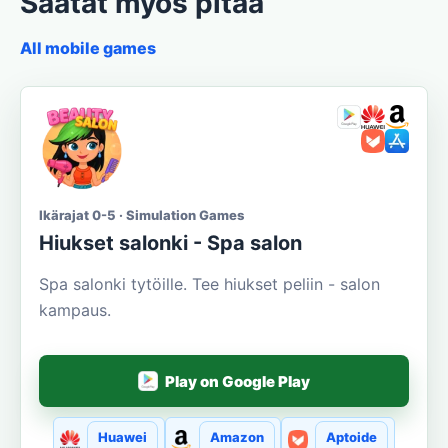
Saatat myös pitää
All mobile games
Ikärajat 0-5 · Simulation Games
Hiukset salonki - Spa salon
Spa salonki tytöille. Tee hiukset peliin - salon
kampaus.
Play on Google Play
Huawei
Amazon
Aptoide