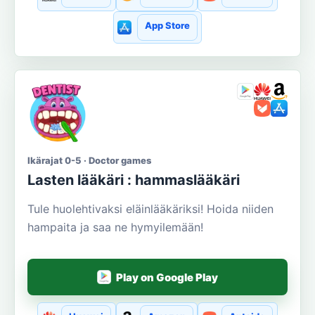
App Store
Ikärajat 0-5 · Doctor games
Lasten lääkäri : hammaslääkäri
Tule huolehtivaksi eläinlääkäriksi! Hoida niiden
hampaita ja saa ne hymyilemään!
Play on Google Play