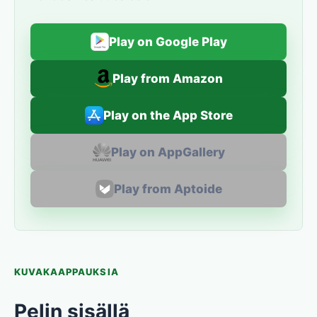
Play on Google Play
Play from Amazon
Play on the App Store
Play on AppGallery
Play from Aptoide
KUVAKAAPPAUKSIA
Pelin sisällä