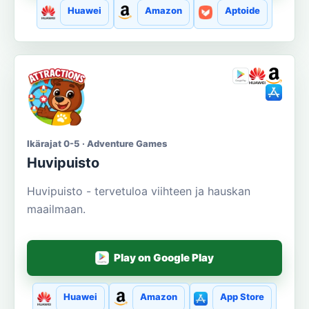
Huawei
Amazon
Aptoide
Ikärajat 0-5 · Adventure Games
Huvipuisto
Huvipuisto - tervetuloa viihteen ja hauskan
maailmaan.
Play on Google Play
Huawei
Amazon
App Store