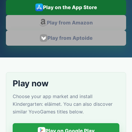
Play on the App Store
Play from Amazon
Play from Aptoide
Play now
Choose your app market and install
Kindergarten: eläimet. You can also discover
similar YovoGames titles below.
Play on Google Play