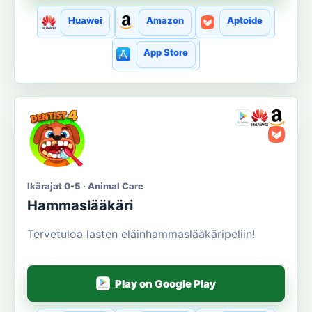
Huawei
Amazon
Aptoide
App Store
Ikärajat 0-5 · Animal Care
Hammaslääkäri
Tervetuloa lasten eläinhammaslääkäripeliin!
Play on Google Play