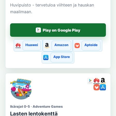
Huvipuisto - tervetuloa viihteen ja hauskan
maailmaan.
Play on Google Play
Huawei
Amazon
Aptoide
App Store
Ikärajat 0-5 · Adventure Games
Lasten lentokenttä