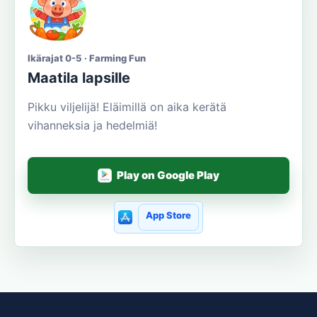
Ikärajat 0-5 · Farming Fun
Maatila lapsille
Pikku viljelijä! Eläimillä on aika kerätä
vihanneksia ja hedelmiä!
Play on Google Play
App Store