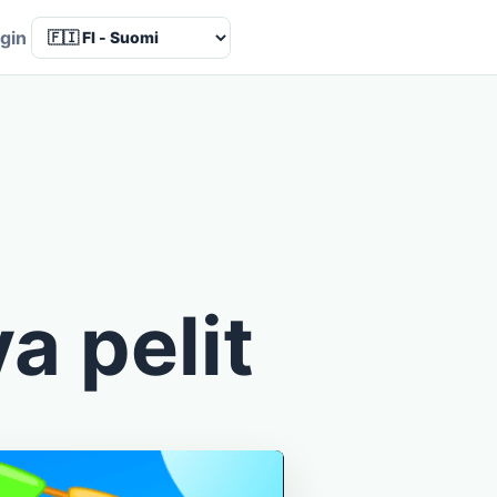
Language
gin
a pelit