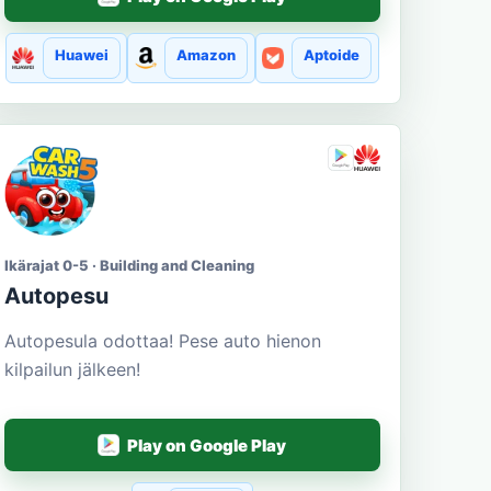
Huawei
Amazon
Aptoide
Ikärajat 0-5 · Building and Cleaning
Autopesu
Autopesula odottaa! Pese auto hienon
kilpailun jälkeen!
Play on Google Play