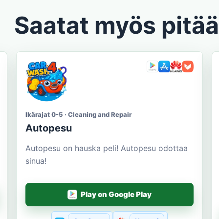
Saatat myös pitää
Ikärajat 0-5 · Cleaning and Repair
Autopesu
Autopesu on hauska peli! Autopesu odottaa
sinua!
Play on Google Play