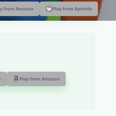
ay from Amazon
Play from Aptoide
y
Play from Amazon