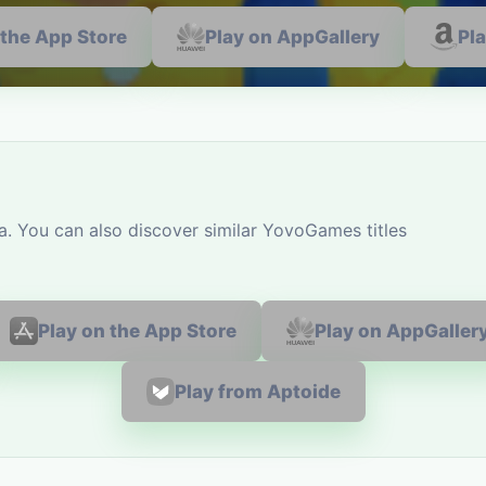
 the App Store
Play on AppGallery
Pl
a. You can also discover similar YovoGames titles
Play on the App Store
Play on AppGaller
Play from Aptoide