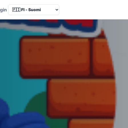
Language
gin