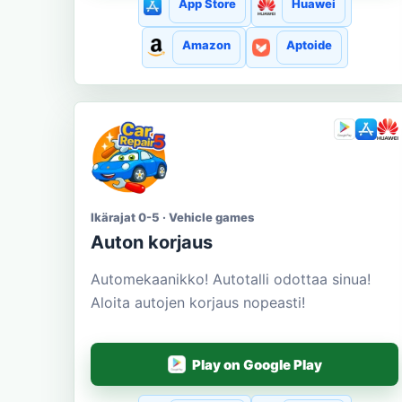
App Store
Huawei
Amazon
Aptoide
Ikärajat 0-5 · Vehicle games
Auton korjaus
Automekaanikko! Autotalli odottaa sinua!
Aloita autojen korjaus nopeasti!
Play on Google Play