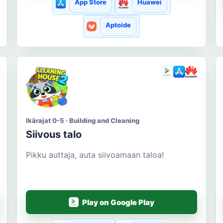
App Store
Huawei
Aptoide
Ikärajat 0-5 · Building and Cleaning
Siivous talo
Pikku auttaja, auta siivoamaan taloa!
Play on Google Play