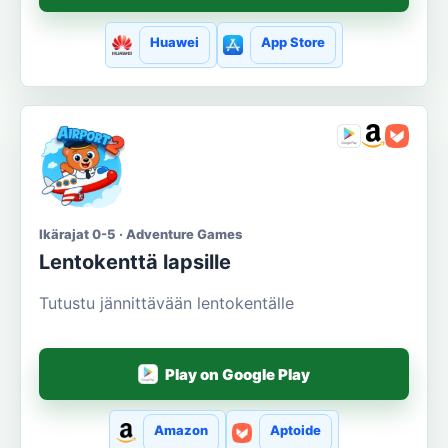
Huawei
App Store
Ikärajat 0-5 · Adventure Games
Lentokenttä lapsille
Tutustu jännittävään lentokentälle
Play on Google Play
Amazon
Aptoide