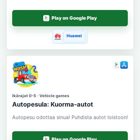
Play on Google Play
Huawei
Ikärajat 0-5 · Vehicle games
Autopesula: Kuorma-autot
Autopesu odottaa sinua! Puhdista autot loistoon!
Play on Google Play