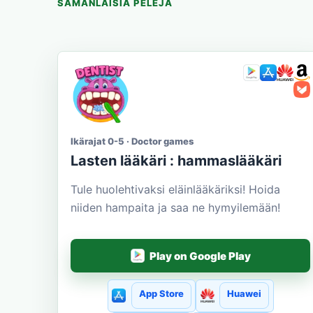
SAMANLAISIA PELEJÄ
Ikärajat 0-5 · Doctor games
Lasten lääkäri : hammaslääkäri
Tule huolehtivaksi eläinlääkäriksi! Hoida
niiden hampaita ja saa ne hymyilemään!
Play on Google Play
App Store
Huawei