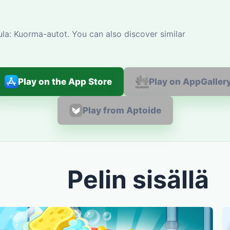
la: Kuorma-autot. You can also discover similar
Play on the App Store
Play on AppGaller
Play from Aptoide
Pelin sisällä