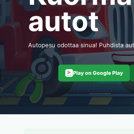
autot
Autopesu odottaa sinua! Puhdista aut
Play on Google Play