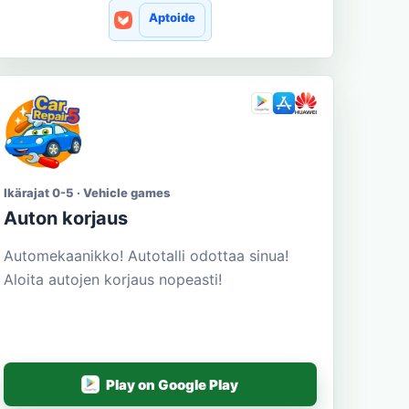
Aptoide
Ikärajat 0-5 · Vehicle games
Auton korjaus
Automekaanikko! Autotalli odottaa sinua!
Aloita autojen korjaus nopeasti!
Play on Google Play