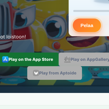
Pelaa
ot loistoon!
Play on the App Store
Play on AppGaller
Play from Aptoide