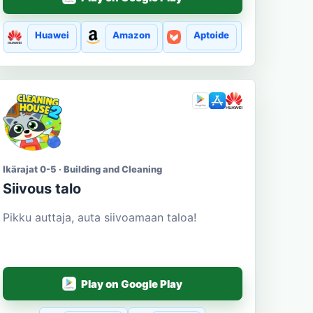
Huawei
Amazon
Aptoide
Ikärajat 0-5 · Building and Cleaning
Siivous talo
Pikku auttaja, auta siivoamaan taloa!
Play on Google Play