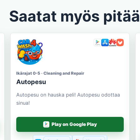
Saatat myös pitää
Ikärajat 0-5 · Cleaning and Repair
Autopesu
Autopesu on hauska peli! Autopesu odottaa
sinua!
Play on Google Play