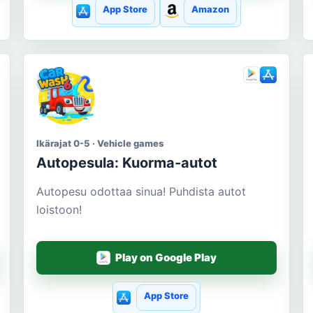
App Store
Amazon
Ikärajat 0-5 · Vehicle games
Autopesula: Kuorma-autot
Autopesu odottaa sinua! Puhdista autot
loistoon!
Play on Google Play
App Store