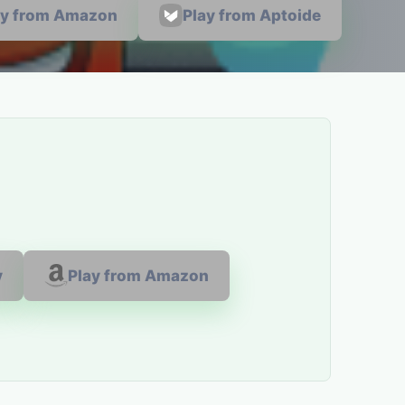
ay from Amazon
Play from Aptoide
y
Play from Amazon