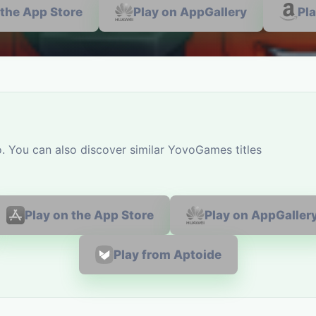
 the App Store
Play on AppGallery
Pl
. You can also discover similar YovoGames titles
Play on the App Store
Play on AppGaller
Play from Aptoide