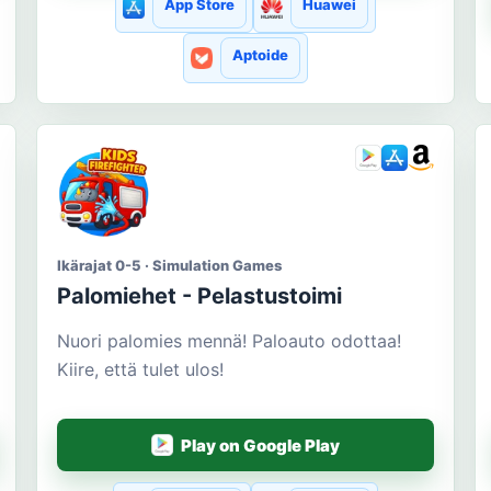
App Store
Huawei
Aptoide
Ikärajat 0-5 · Simulation Games
Palomiehet - Pelastustoimi
Nuori palomies mennä! Paloauto odottaa!
Kiire, että tulet ulos!
Play on Google Play