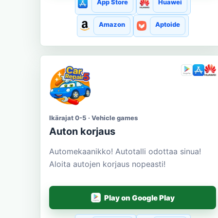
App Store
Huawei
Amazon
Aptoide
Ikärajat 0-5 · Vehicle games
Auton korjaus
Automekaanikko! Autotalli odottaa sinua!
Aloita autojen korjaus nopeasti!
Play on Google Play