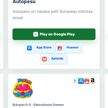
Autopesu
Autopesu on hauska peli! Autopesu odottaa
sinua!
Play on Google Play
App Store
Huawei
Aptoide
Ikärajat 0-5 · Educational Games