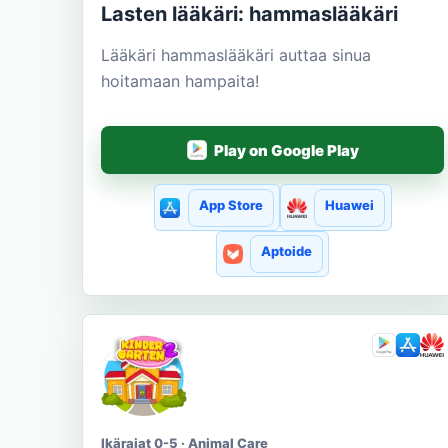
Lasten lääkäri: hammaslääkäri
Lääkäri hammaslääkäri auttaa sinua
hoitamaan hampaita!
Play on Google Play
App Store
Huawei
Aptoide
Ikärajat 0-5 · Animal Care