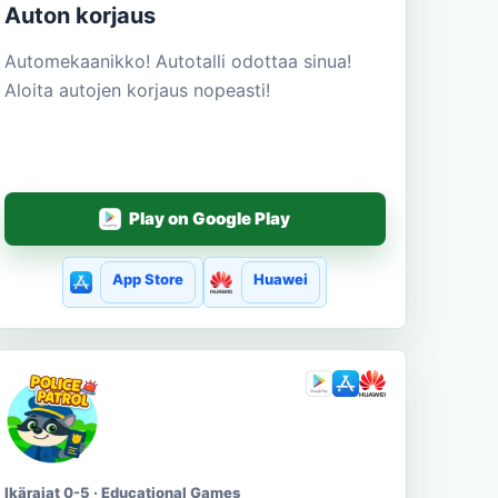
Auton korjaus
Automekaanikko! Autotalli odottaa sinua!
Aloita autojen korjaus nopeasti!
Play on Google Play
App Store
Huawei
Ikärajat 0-5 · Educational Games