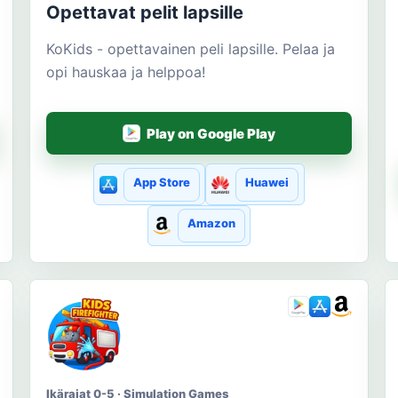
Opettavat pelit lapsille
KoKids - opettavainen peli lapsille. Pelaa ja
opi hauskaa ja helppoa!
Play on Google Play
App Store
Huawei
Amazon
Ikärajat 0-5 · Simulation Games