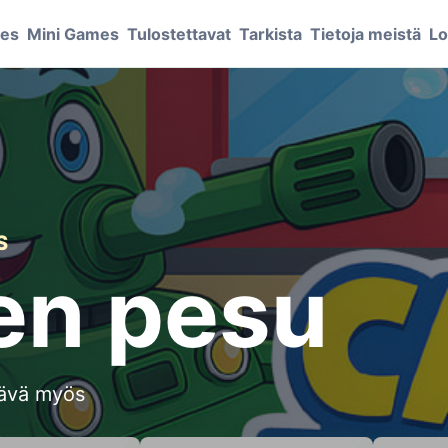
mes
Mini Games
Tulostettavat
Tarkista
Tietoja meistä
Lo
S
den pesu
tävä myös