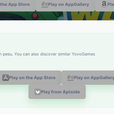
 the App Store
Play on AppGallery
Pl
en pesu. You can also discover similar YovoGames
Play on the App Store
Play on AppGaller
Play from Aptoide