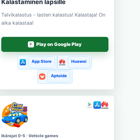
Kalastaminen lapsille
Talvikalastus - lasten kalastus! Kalastaja! On
aika kalastaa!
Play on Google Play
App Store
Huawei
Aptoide
Ikärajat 0-5 · Vehicle games