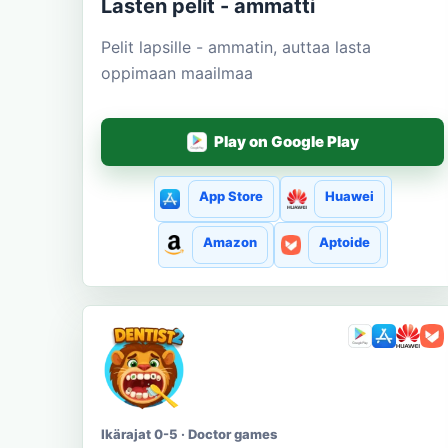
Lasten pelit - ammatti
Pelit lapsille - ammatin, auttaa lasta
oppimaan maailmaa
Play on Google Play
App Store
Huawei
Amazon
Aptoide
Ikärajat 0-5 · Doctor games