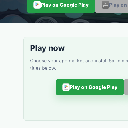
Play on Google Play
Play on
Play now
Choose your app market and install Säiliöid
titles below.
Play on Google Play