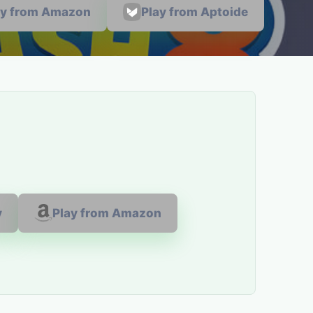
ay from Amazon
Play from Aptoide
y
Play from Amazon