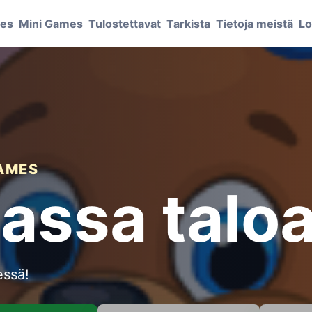
mes
Mini Games
Tulostettavat
Tarkista
Tietoja meistä
Lo
GAMES
assa talo
essä!