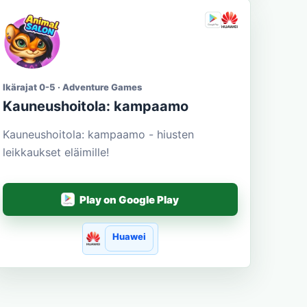
Ikärajat 0-5 · Adventure Games
Kauneushoitola: kampaamo
Kauneushoitola: kampaamo - hiusten
leikkaukset eläimille!
Play on Google Play
Huawei