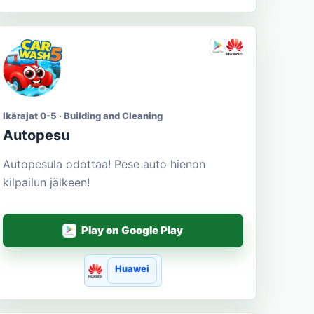
Ikärajat 0-5 · Building and Cleaning
Autopesu
Autopesula odottaa! Pese auto hienon
kilpailun jälkeen!
Play on Google Play
Huawei