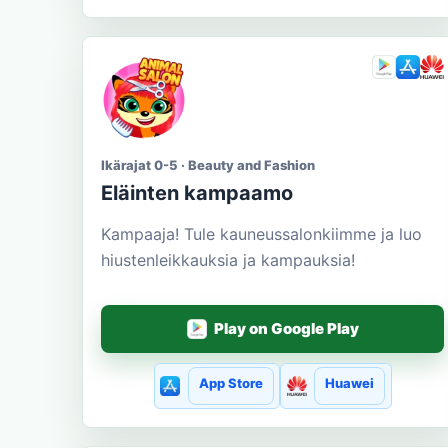
Ikärajat 0-5 · Beauty and Fashion
Eläinten kampaamo
Kampaaja! Tule kauneussalonkiimme ja luo
hiustenleikkauksia ja kampauksia!
Play on Google Play
App Store
Huawei