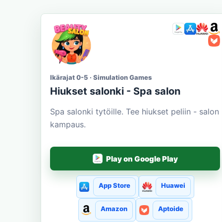
Ikärajat 0-5 · Simulation Games
Hiukset salonki - Spa salon
Spa salonki tytöille. Tee hiukset peliin - salon
kampaus.
Play on Google Play
App Store
Huawei
Amazon
Aptoide