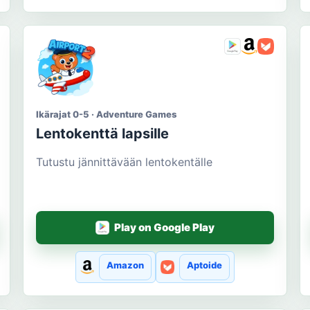
Ikärajat 0-5 · Adventure Games
Lentokenttä lapsille
Tutustu jännittävään lentokentälle
Play on Google Play
Amazon
Aptoide