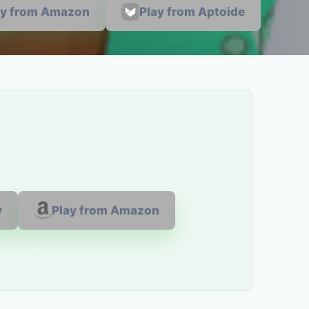
ay from Amazon
Play from Aptoide
y
Play from Amazon