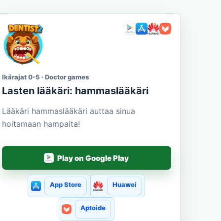
Ikärajat 0-5 · Doctor games
Lasten lääkäri: hammaslääkäri
Lääkäri hammaslääkäri auttaa sinua
hoitamaan hampaita!
Play on Google Play
App Store
Huawei
Aptoide