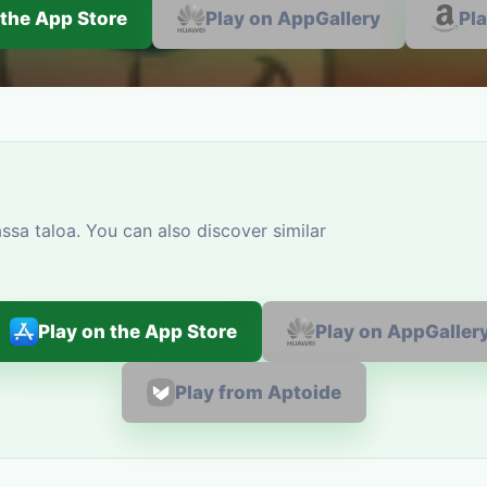
 the App Store
Play on AppGallery
Pl
sa taloa. You can also discover similar
Play on the App Store
Play on AppGaller
Play from Aptoide