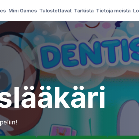
mes
Mini Games
Tulostettavat
Tarkista
Tietoja meistä
Lo
lääkäri
eliin!