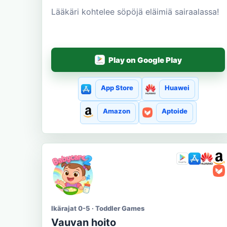
Lääkäri kohtelee söpöjä eläimiä sairaalassa!
Play on Google Play
App Store
Huawei
Amazon
Aptoide
Ikärajat 0-5 · Toddler Games
Vauvan hoito