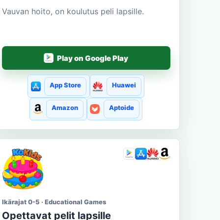
Vauvan hoito, on koulutus peli lapsille.
Play on Google Play
App Store
Huawei
Amazon
Aptoide
Ikärajat 0-5 · Educational Games
Opettavat pelit lapsille