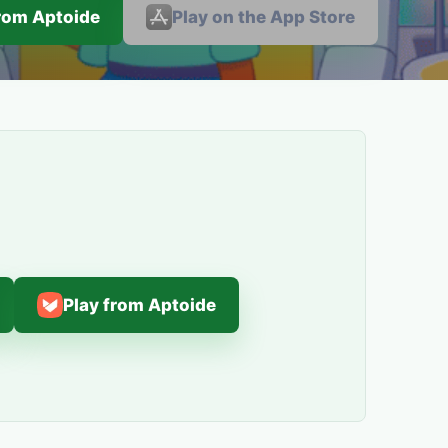
from Aptoide
Play on the App Store
Play from Aptoide