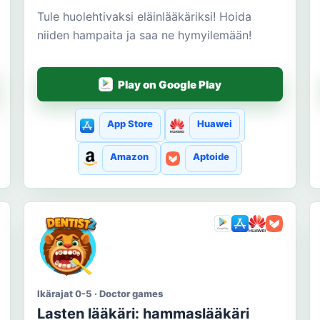
Tule huolehtivaksi eläinlääkäriksi! Hoida
niiden hampaita ja saa ne hymyilemään!
Play on Google Play
App Store
Huawei
Amazon
Aptoide
Ikärajat 0-5 · Doctor games
Lasten lääkäri: hammaslääkäri