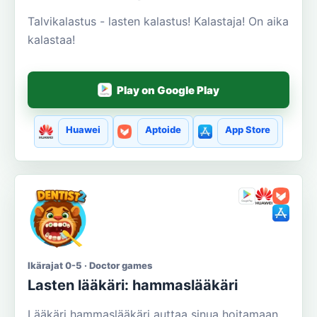
Talvikalastus - lasten kalastus! Kalastaja! On aika
kalastaa!
Play on Google Play
Huawei
Aptoide
App Store
Ikärajat 0-5 · Doctor games
Lasten lääkäri: hammaslääkäri
Lääkäri hammaslääkäri auttaa sinua hoitamaan