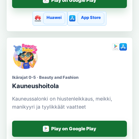
Play on Google Play
Huawei
App Store
Ikärajat 0-5 · Beauty and Fashion
Kauneushoitola
Kauneussalonki on hiustenleikkaus, meikki,
manikyyri ja tyylikkäät vaatteet
Play on Google Play