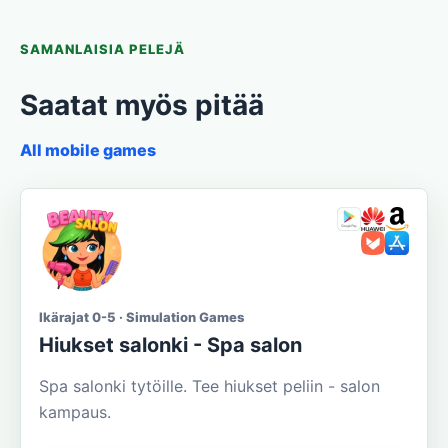
SAMANLAISIA PELEJÄ
Saatat myös pitää
All mobile games
Ikärajat 0-5 · Simulation Games
Hiukset salonki - Spa salon
Spa salonki tytöille. Tee hiukset peliin - salon
kampaus.