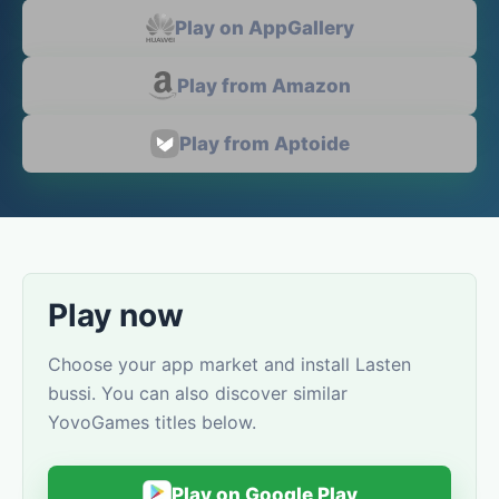
Play on AppGallery
Play from Amazon
Play from Aptoide
Play now
Choose your app market and install Lasten
bussi. You can also discover similar
YovoGames titles below.
Play on Google Play