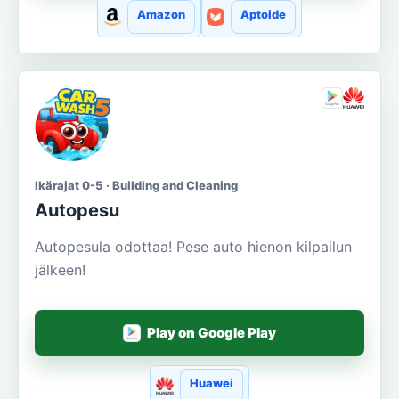
Amazon
Aptoide
Ikärajat 0-5 · Building and Cleaning
Autopesu
Autopesula odottaa! Pese auto hienon kilpailun
jälkeen!
Play on Google Play
Huawei