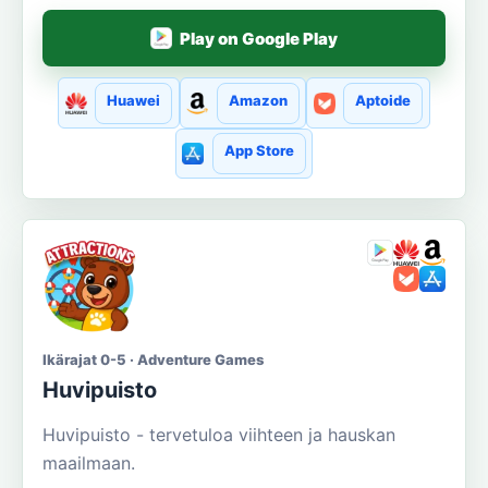
Play on Google Play
Huawei
Amazon
Aptoide
App Store
Ikärajat 0-5 · Adventure Games
Huvipuisto
Huvipuisto - tervetuloa viihteen ja hauskan
maailmaan.