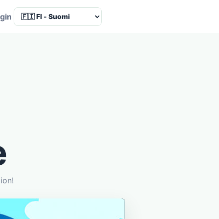
Language
gin
e
tion!