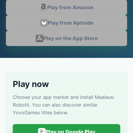
Play from Amazon
Play from Aptoide
Play on the App Store
Play now
Choose your app market and install Maalaus:
Robotit. You can also discover similar
YovoGames titles below.
Play on Google Play