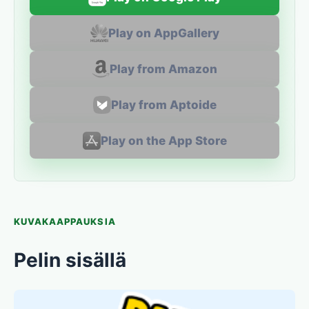
Play on AppGallery
Play from Amazon
Play from Aptoide
Play on the App Store
KUVAKAAPPAUKSIA
Pelin sisällä