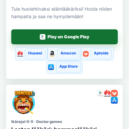
Tule huolehtivaksi eläinlääkäriksi! Hoida niiden
hampaita ja saa ne hymyilemään!
Play on Google Play
Huawei
Amazon
Aptoide
App Store
Ikärajat 0-5 · Doctor games