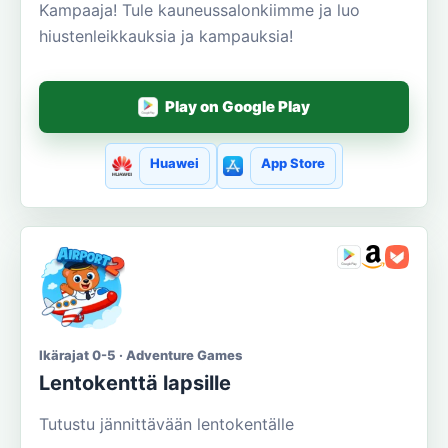
Kampaaja! Tule kauneussalonkiimme ja luo
hiustenleikkauksia ja kampauksia!
Play on Google Play
Huawei
App Store
Ikärajat 0-5 · Adventure Games
Lentokenttä lapsille
Tutustu jännittävään lentokentälle