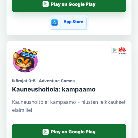
Play on Google Play
App Store
Ikärajat 0-5 · Adventure Games
Kauneushoitola: kampaamo
Kauneushoitola: kampaamo - hiusten leikkaukset
eläimille!
Play on Google Play