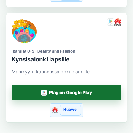
Ikärajat 0-5 · Beauty and Fashion
Kynsisalonki lapsille
Manikyyri: kauneussalonki eläimille
Play on Google Play
Huawei