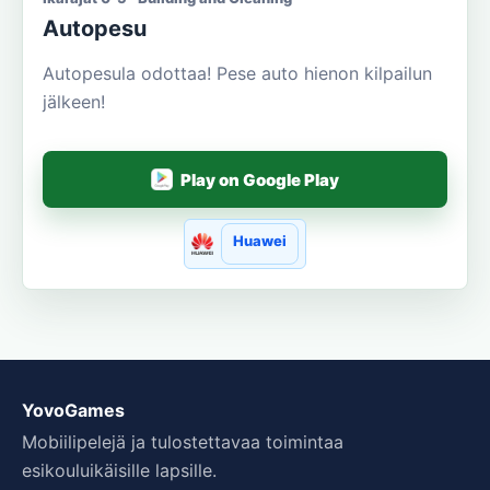
Autopesu
Autopesula odottaa! Pese auto hienon kilpailun
jälkeen!
Play on Google Play
Huawei
YovoGames
Mobiilipelejä ja tulostettavaa toimintaa
esikouluikäisille lapsille.