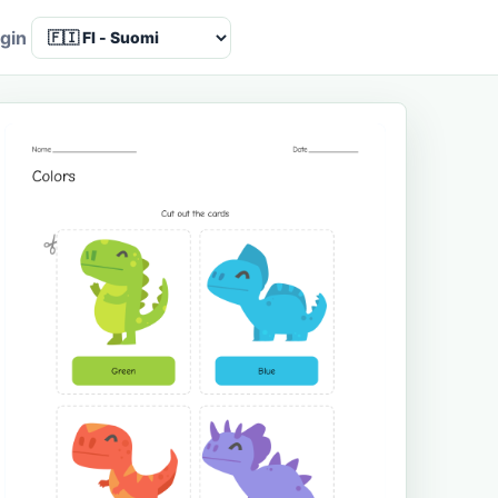
Language
gin