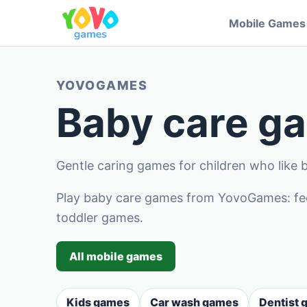
Mobile Games
YOVOGAMES
Baby care g
Gentle caring games for children who like b
Play baby care games from YovoGames: feed,
toddler games.
All mobile games
Kids games
Car wash games
Dentist