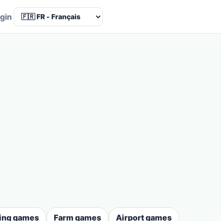
Language
gin
ing games
Farm games
Airport games