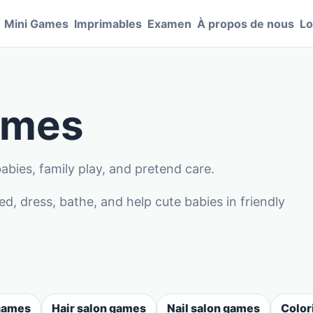
Mini Games
Imprimables
Examen
À propos de nous
Lo
ames
abies, family play, and pretend care.
 dress, bathe, and help cute babies in friendly
 games
Hair salon games
Nail salon games
Color