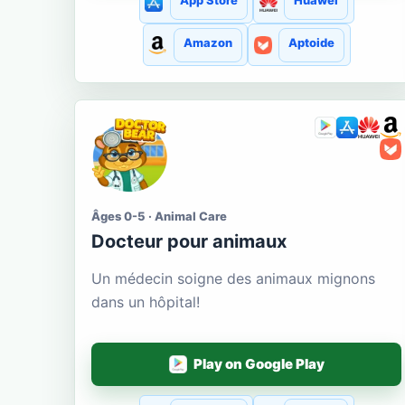
App Store
Huawei
Amazon
Aptoide
Âges 0-5 · Animal Care
Docteur pour animaux
Un médecin soigne des animaux mignons
dans un hôpital!
Play on Google Play