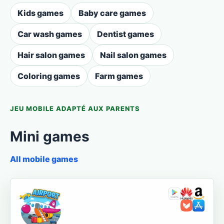
Kids games
Baby care games
Car wash games
Dentist games
Hair salon games
Nail salon games
Coloring games
Farm games
JEU MOBILE ADAPTÉ AUX PARENTS
Mini games
All mobile games