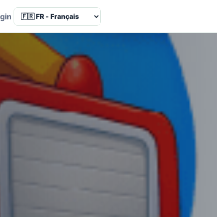
Language
gin