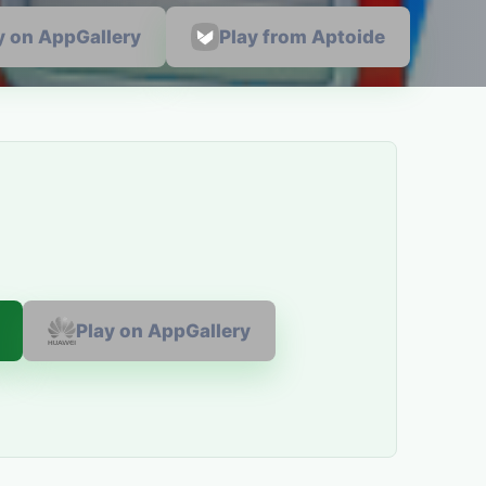
y on AppGallery
Play from Aptoide
Play on AppGallery