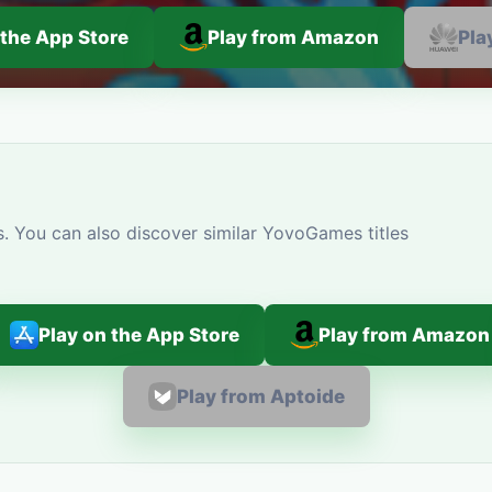
 the App Store
Play from Amazon
Pla
. You can also discover similar YovoGames titles
Play on the App Store
Play from Amazon
Play from Aptoide