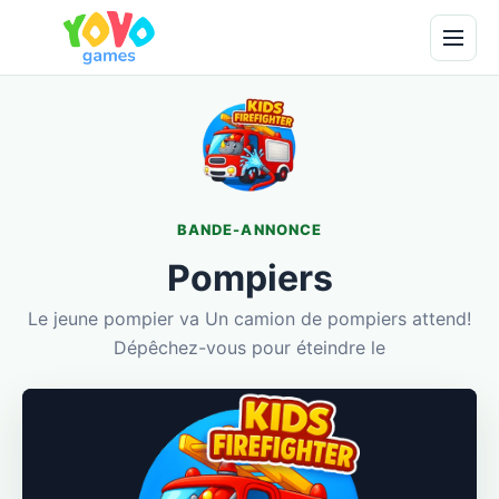
BANDE-ANNONCE
Pompiers
Le jeune pompier va Un camion de pompiers attend!
Dépêchez-vous pour éteindre le