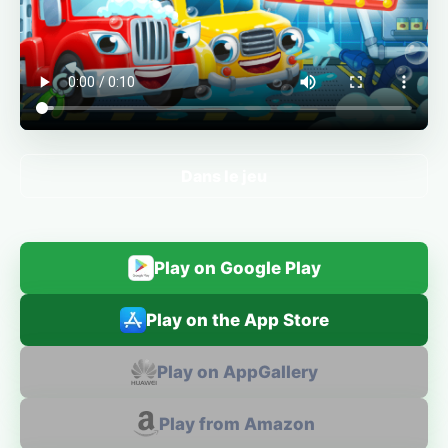
Dans le jeu
Play on Google Play
Play on the App Store
Play on AppGallery
Play from Amazon