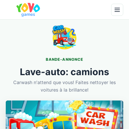
BANDE-ANNONCE
Lave-auto: camions
Carwash n'attend que vous! Faites nettoyer les
voitures à la brillance!