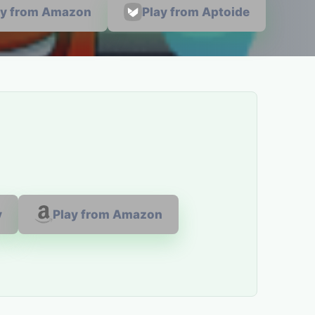
ay from Amazon
Play from Aptoide
y
Play from Amazon