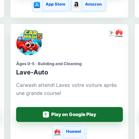
App Store
Amazon
Âges 0-5 · Building and Cleaning
Lave-Auto
Carwash attend! Lavez votre voiture après
une grande course!
Play on Google Play
Huawei