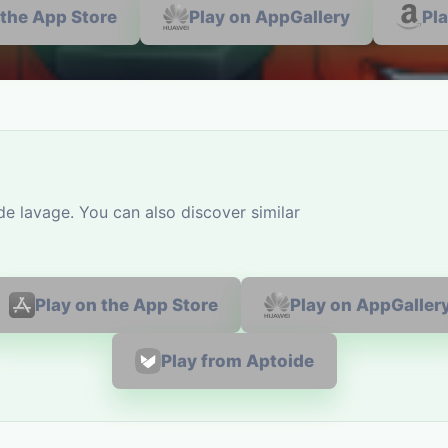
 the App Store
Play on AppGallery
Pl
e lavage. You can also discover similar
Play on the App Store
Play on AppGaller
Play from Aptoide