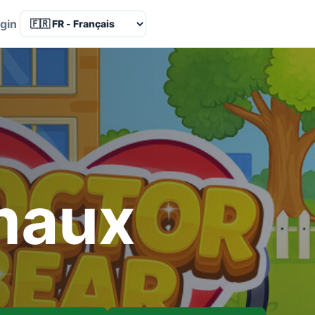
Language
gin
maux