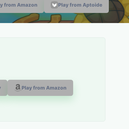
ay from Amazon
Play from Aptoide
y
Play from Amazon