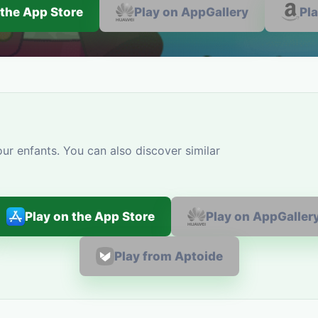
 the App Store
Play on AppGallery
Pl
r enfants. You can also discover similar
Play on the App Store
Play on AppGaller
Play from Aptoide