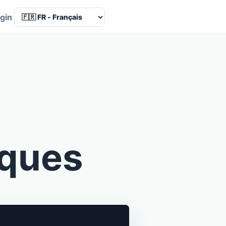
Language
gin
iques