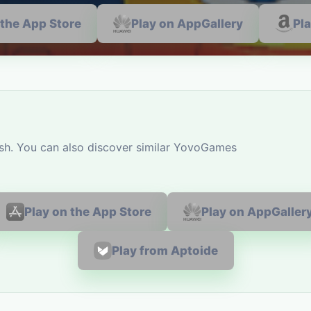
 the App Store
Play on AppGallery
Pl
sh. You can also discover similar YovoGames
Play on the App Store
Play on AppGaller
Play from Aptoide