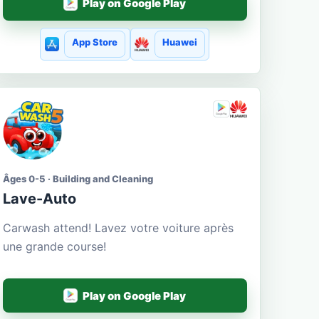
Play on Google Play
App Store
Huawei
Âges 0-5 · Building and Cleaning
Lave-Auto
Carwash attend! Lavez votre voiture après
une grande course!
Play on Google Play