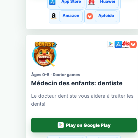
App Store
Huawei
Amazon
Aptoide
Âges 0-5 · Doctor games
Médecin des enfants: dentiste
Le docteur dentiste vous aidera à traiter les
dents!
Play on Google Play