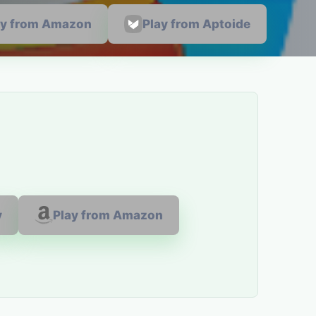
ay from Amazon
Play from Aptoide
y
Play from Amazon