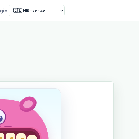
Language
gin