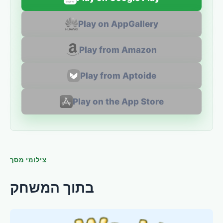
Play on AppGallery
Play from Amazon
Play from Aptoide
Play on the App Store
צילומי מסך
בתוך המשחק