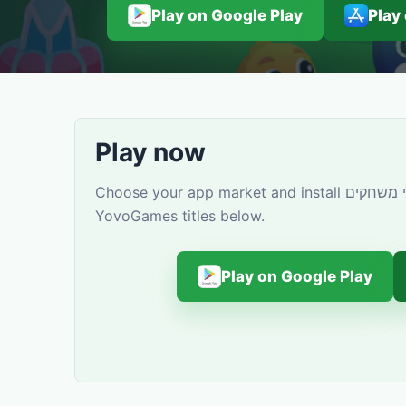
Play on Google Play
Play
Play now
Choose your app market and install פארק שעשועים: מיני משחקים. You can also discover similar
YovoGames titles below.
Play on Google Play