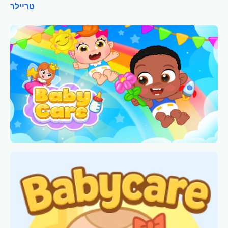
טריילר