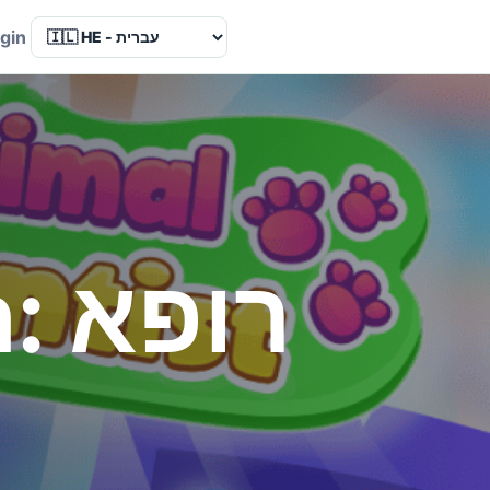
Language
gin