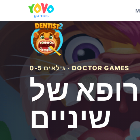
M
גילאים 0-5 · DOCTOR GAMES
א של Сhildren: רופא
שיניים