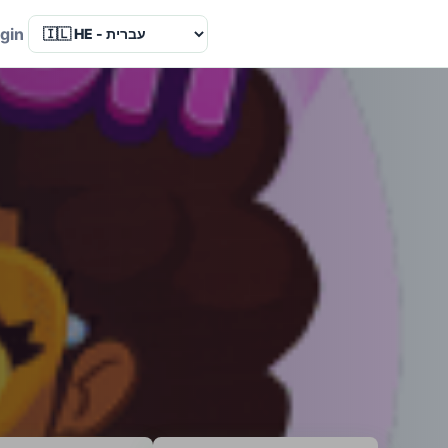
Language
gin