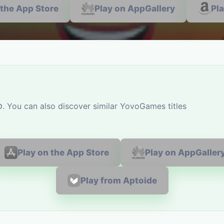
 the App Store
Play on AppGallery
Pl
Play on the App Store
Play on AppGaller
Play from Aptoide