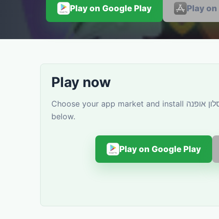
Play on Google Play
Play on
Play now
Choose your app market and install סלון אופנה. You can also discover similar YovoGames titles
below.
Play on Google Play