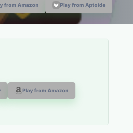
ay from Amazon
Play from Aptoide
y
Play from Amazon