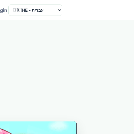
Language
gin