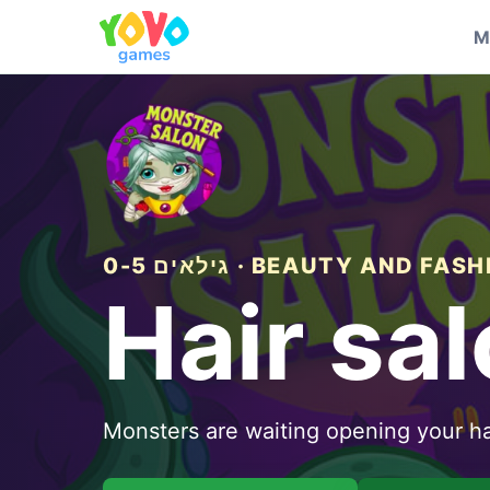
M
ם 0-5 · BEAUTY AND FASHION
Hair sa
Monsters are waiting opening your ha