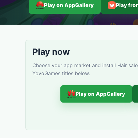
Play on AppGallery
Play fr
Play now
Choose your app market and install Hair salo
YovoGames titles below.
Play on AppGallery