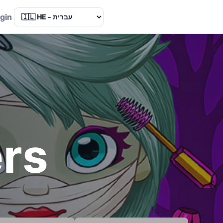
Language
gin
ers