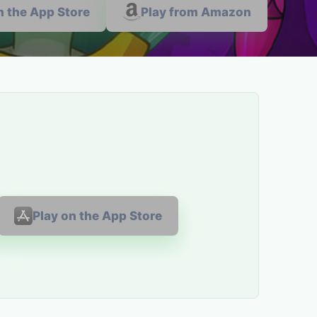
n the App Store
Play from Amazon
Play on the App Store