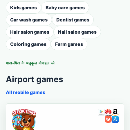
Kids games
Baby care games
Car wash games
Dentist games
Hair salon games
Nail salon games
Coloring games
Farm games
माता-पिता के अनुकूल मोबाइल प्ले
Airport games
All mobile games