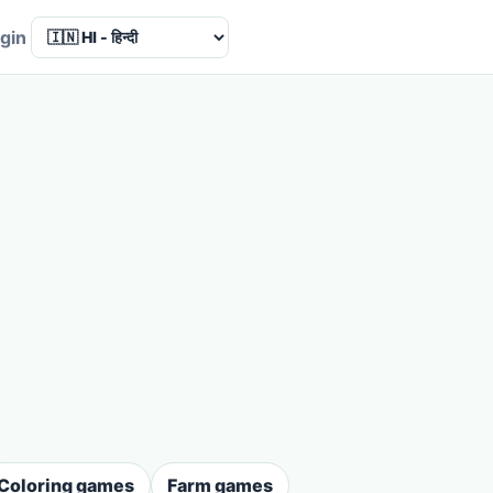
Language
gin
Coloring games
Farm games