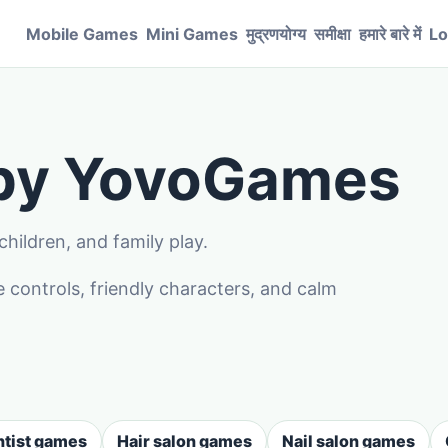
Mobile Games
Mini Games
मुद्रणयोग्य
समीक्षा
हमारे बारे में
Lo
 by YovoGames
hildren, and family play.
controls, friendly characters, and calm
tist games
Hair salon games
Nail salon games