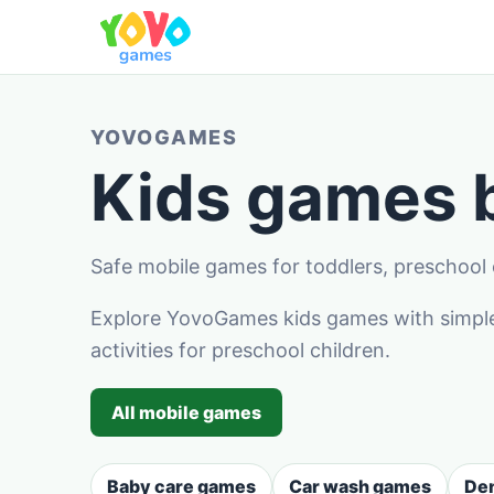
YOVOGAMES
Kids games
Safe mobile games for toddlers, preschool c
Explore YovoGames kids games with simple 
activities for preschool children.
All mobile games
Baby care games
Car wash games
Den