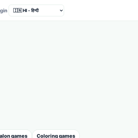
Language
gin
salon games
Coloring games