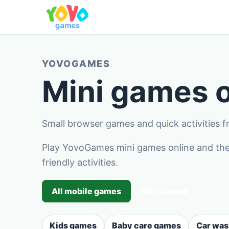
YOVOGAMES
Mini games o
Small browser games and quick activities
Play YovoGames mini games online and the
friendly activities.
All mobile games
Mini Games
Kids games
Baby care games
Car wa