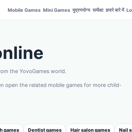
Mobile Games
Mini Games
मुद्रणयोग्य
समीक्षा
हमारे बारे में
Lo
nline
 from the YovoGames world.
n open the related mobile games for more child-
sh games
Dentist games
Hair salon games
Nail 