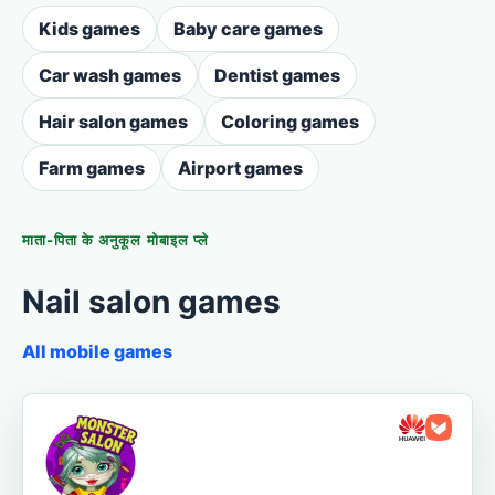
Kids games
Baby care games
Car wash games
Dentist games
Hair salon games
Coloring games
Farm games
Airport games
माता-पिता के अनुकूल मोबाइल प्ले
Nail salon games
All mobile games