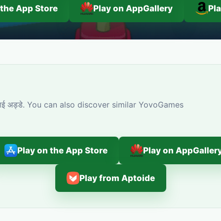
 the App Store
Play on AppGallery
Pl
वाई अड्डे. You can also discover similar YovoGames
Play on the App Store
Play on AppGaller
Play from Aptoide