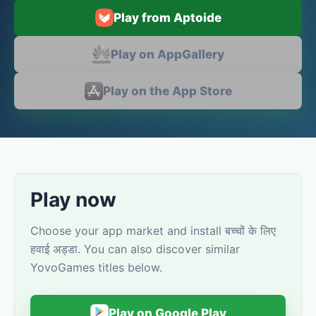
Play from Aptoide
Play on AppGallery
Play on the App Store
Play now
Choose your app market and install बच्चों के लिए
हवाई अड्डा. You can also discover similar
YovoGames titles below.
Play on Google Play