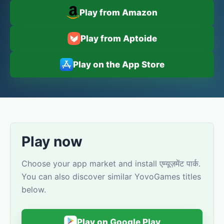
Play from Amazon
Play from Aptoide
Play on the App Store
Play now
Choose your app market and install एम्यूज़मेंट पार्क.
You can also discover similar YovoGames titles
below.
Play on Google Play