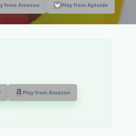
ay from Amazon
Play from Aptoide
y
Play from Amazon