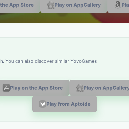
 the App Store
Play on AppGallery
Pl
sh. You can also discover similar YovoGames
Play on the App Store
Play on AppGaller
Play from Aptoide