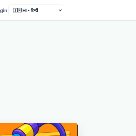
Language
gin