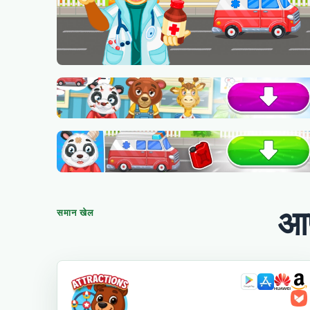
आप
समान खेल