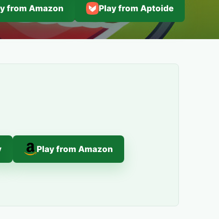
ay from Amazon
Play from Aptoide
y
Play from Amazon