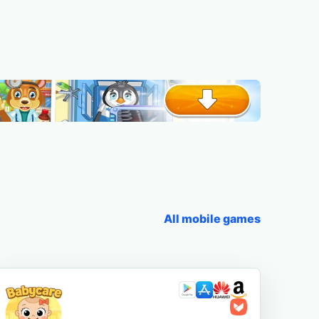
All mobile games