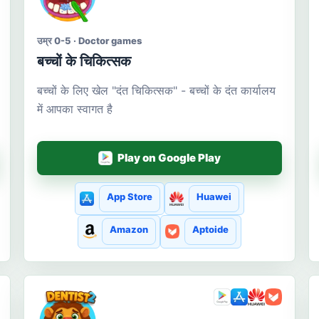
उम्र 0-5 · Doctor games
बच्चों के चिकित्सक
बच्चों के लिए खेल "दंत चिकित्सक" - बच्चों के दंत कार्यालय
में आपका स्वागत है
Play on Google Play
App Store
Huawei
Amazon
Aptoide