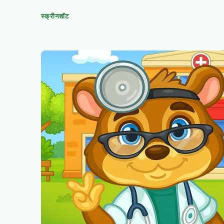
स्क्रीनशॉट