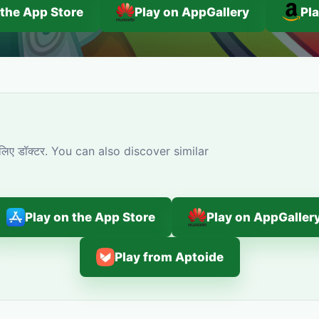
 the App Store
Play on AppGallery
Pl
लिए डॉक्टर. You can also discover similar
Play on the App Store
Play on AppGaller
Play from Aptoide