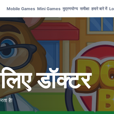
Mobile Games
Mini Games
मुद्रणयोग्य
समीक्षा
हमारे बारे में
Lo
 लिए डॉक्टर
रता है!