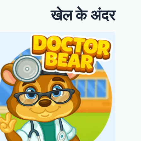
खेल के अंदर